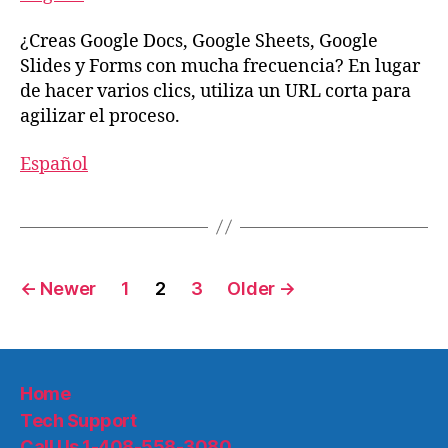
¿Creas Google Docs, Google Sheets, Google
Slides y Forms con mucha frecuencia? En lugar
de hacer varios clics, utiliza un URL corta para
agilizar el proceso.
Español
←
Newer
1
2
3
Older
→
Home
Tech Support
Call Us 1-408-558-3080