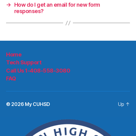
→
How do I get an email for new form
responses?
Home
Tech Support
Call Us 1-408-558-3080
FAQ
© 2026
My CUHSD
Up
↑