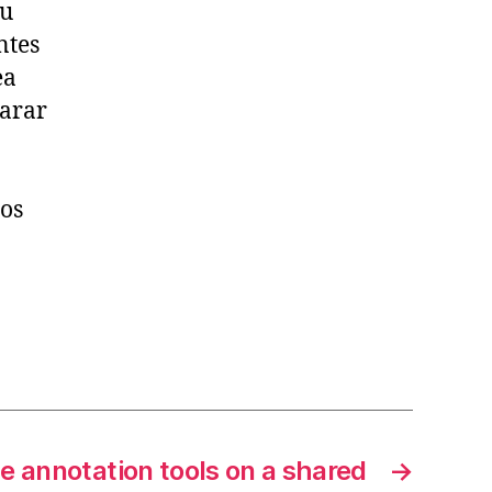
su
ntes
ea
parar
os
e annotation tools on a shared
→