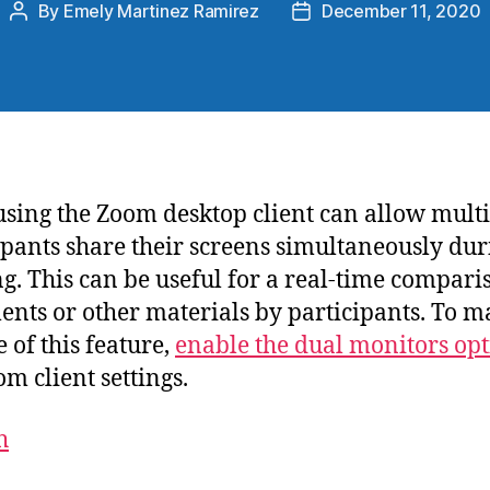
By
Emely Martinez Ramirez
December 11, 2020
using the Zoom desktop client can allow mult
ipants share their screens simultaneously dur
g. This can be useful for a real-time compari
nts or other materials by participants. To m
e of this feature,
enable the dual monitors op
om client settings.
h