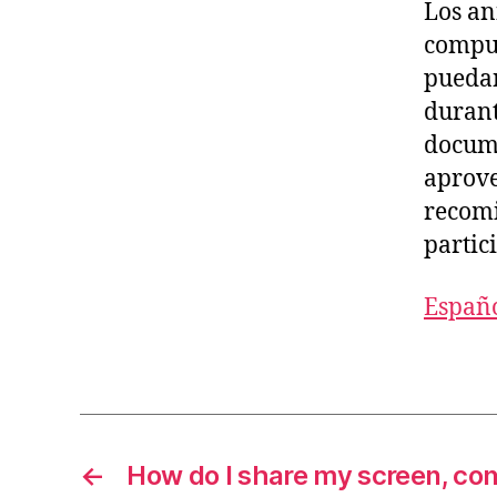
Los an
comput
puedan
durant
docume
aprove
recomi
partic
Españ
←
How do I share my screen, con