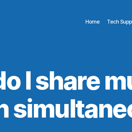
Home
Tech Supp
o I share mu
n simultane