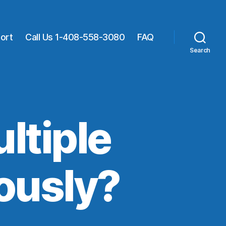
ort
Call Us 1-408-558-3080
FAQ
Search
ltiple
ously?