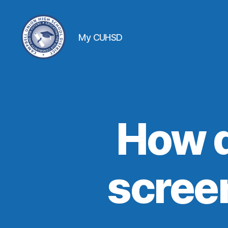
My CUHSD
How d
scree