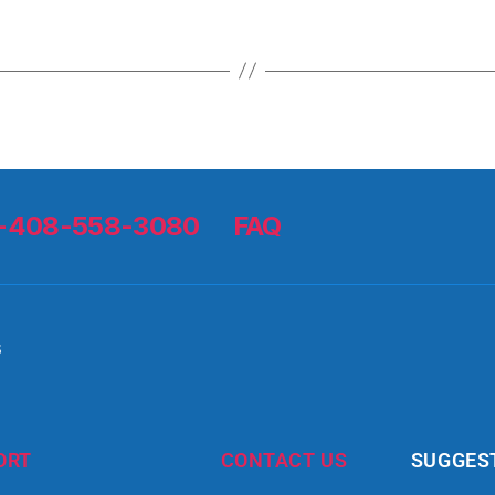
 1-408-558-3080
FAQ
s
ORT
CONTACT US
SUGGES