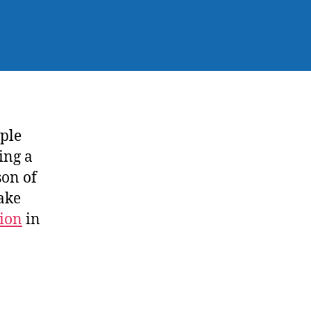
iple
ing a
son of
ake
tion
in