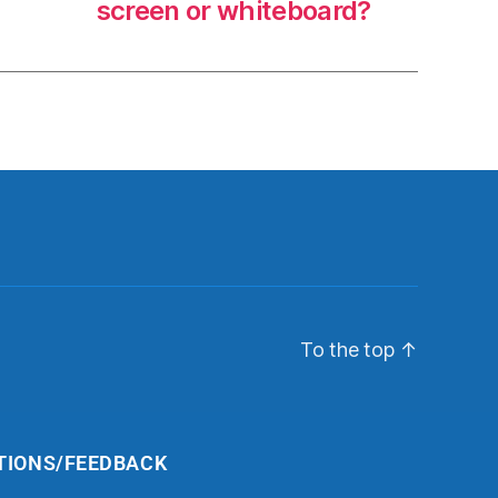
screen or whiteboard?
To the top
↑
TIONS/FEEDBACK