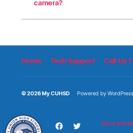
camera?
Home
Tech Support
Call Us
© 2026
My CUHSD
Powered by WordPres
TECH SUPP