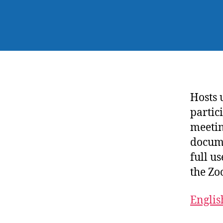
Hosts 
partic
meetin
docume
full us
the Zo
Englis