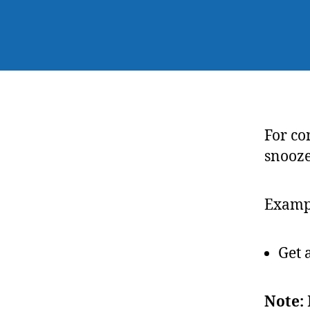
For co
snooze
Examp
Get 
Note: