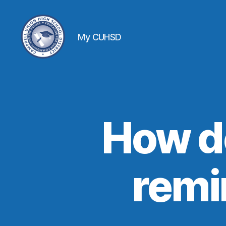
My CUHSD
How do
remi