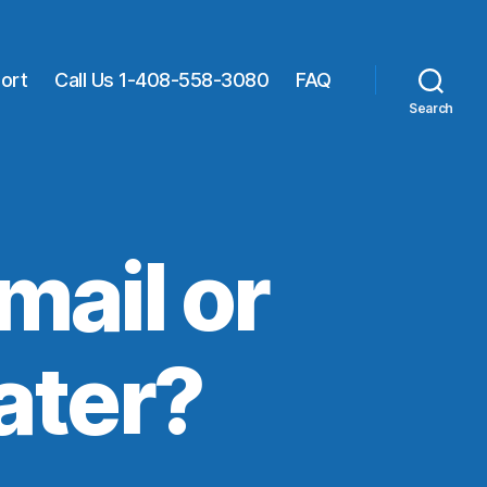
ort
Call Us 1-408-558-3080
FAQ
Search
mail or
ater?