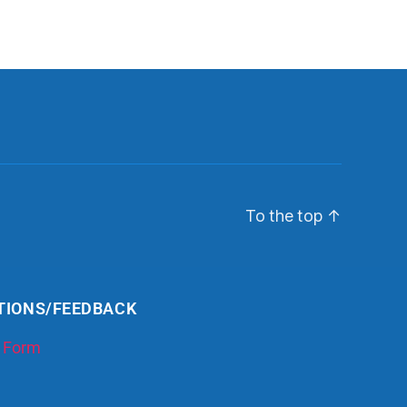
To the top
↑
TIONS/FEEDBACK
 Form