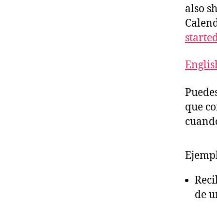
also s
Calend
starte
Englis
Puedes
que co
cuando
Ejemp
Reci
de u