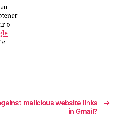
 en
btener
ar o
gle
te.
against malicious website links
→
in Gmail?