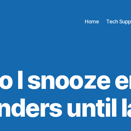
Home
Tech Supp
 I snooze e
nders until l