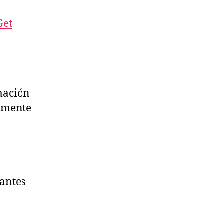
Get
mación
tamente
 antes