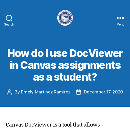
Search
Menu
How do I use DocViewer
in Canvas assignments
as a student?
By
Emely Martinez Ramirez
December 17, 2020
Canvas DocViewer is a tool that allows