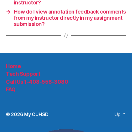
instructor?
→
How do I view annotation feedback comments
from my instructor directly in my assignment
submission?
Home
Tech Support
Call Us 1-408-558-3080
FAQ
© 2026
My CUHSD
Up
↑