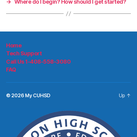
→
Where do I begin? How should I get started?
Home
Tech Support
Call Us 1-408-558-3080
FAQ
© 2026
My CUHSD
Up
↑