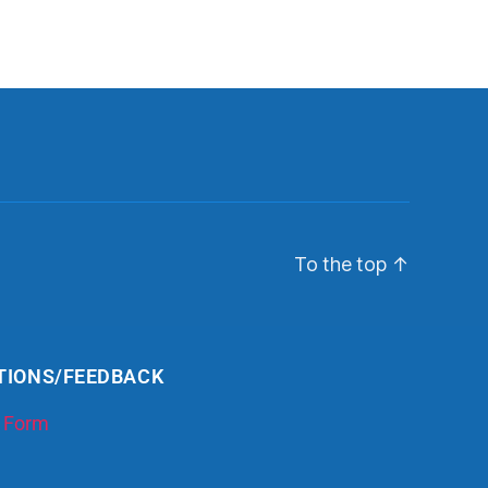
To the top
↑
TIONS/FEEDBACK
 Form