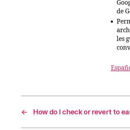
Goog
de G
Perm
arch
les 
conv
Españ
←
How do I check or revert to ear