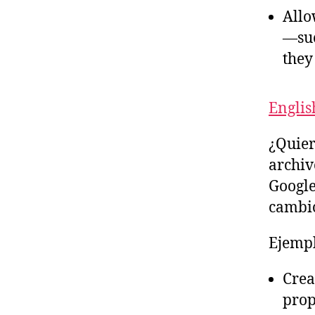
Allo
—suc
they
Englis
¿Quier
archiv
Google
cambio
Ejemp
Crea
prop