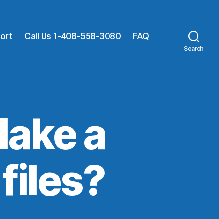
ort
Call Us 1-408-558-3080
FAQ
Search
Make a
files?