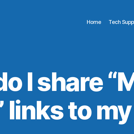
Home
Tech Supp
o I share “
 links to my 