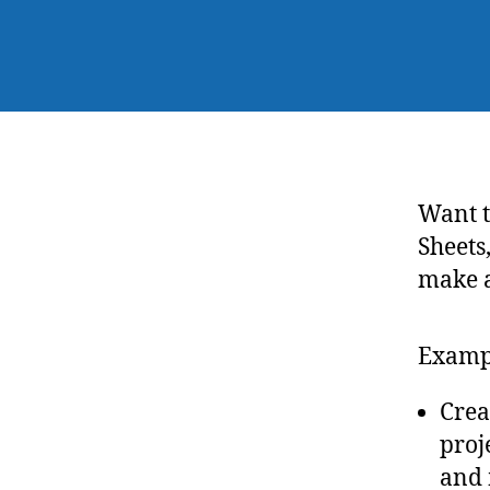
Want t
Sheets,
make a
Examp
Crea
proj
and 