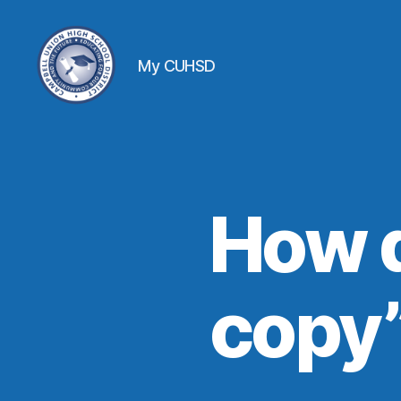
My CUHSD
How d
copy”