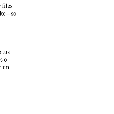
 files
like—so
 tus
s o
r un